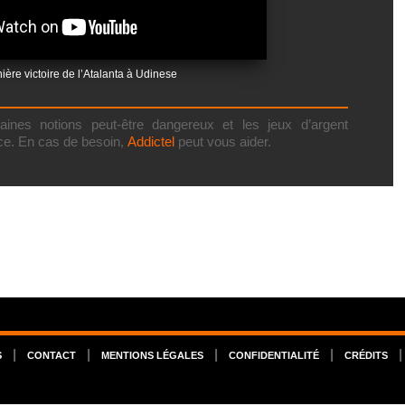
ière victoire de l’Atalanta à Udinese
ines notions peut-être dangereux et les jeux d’argent
ce. En cas de besoin,
Addictel
peut vous aider.
|
|
|
|
S
CONTACT
MENTIONS LÉGALES
CONFIDENTIALITÉ
CRÉDITS