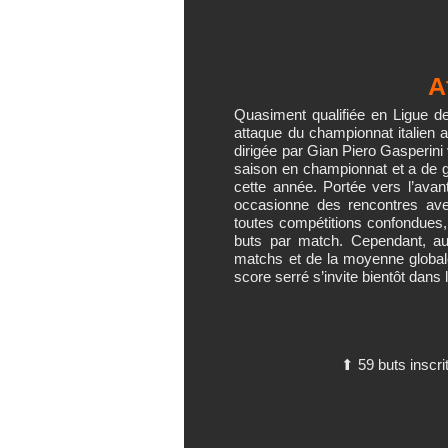
A
Quasiment qualifiée en Ligue de
attaque du championnat italien a
dirigée par Gian Piero Gasperini
saison en championnat et a de g
cette année. Portée vers l’avan
occasionne des rencontres av
toutes compétitions confondues, 
buts par match. Cependant, au
matchs et de la moyenne globale 
score serré s’invite bientôt dans 
⬆ 59 buts inscri