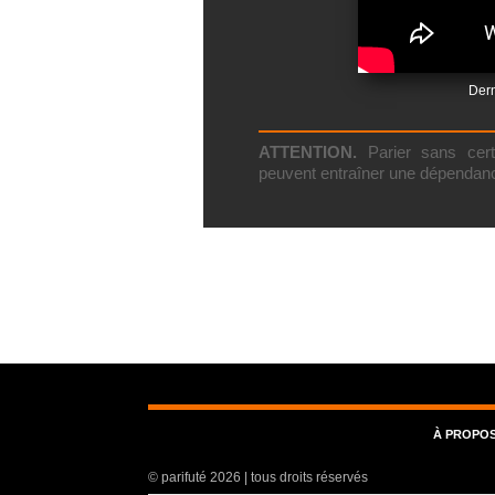
Dern
ATTENTION.
Parier sans certa
peuvent entraîner une dépendan
À
PROPO
© parifuté 2026 | tous droits réservés