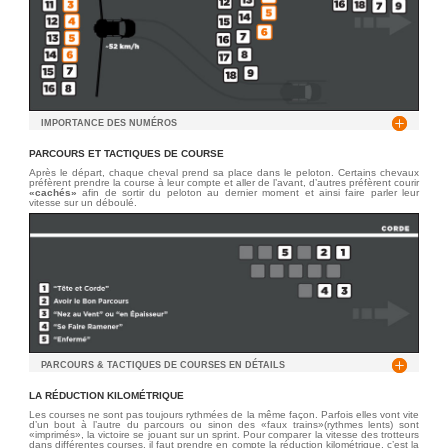
IMPORTANCE DES NUMÉROS
PARCOURS ET TACTIQUES DE COURSE
Après le départ, chaque cheval prend sa place dans le peloton. Certains chevaux
préfèrent prendre la course à leur compte et aller de l’avant, d’autres préfèrent courir
«
cachés»
afin de sortir du peloton au dernier moment et ainsi faire parler leur
vitesse sur un déboulé.
PARCOURS & TACTIQUES DE COURSES EN DÉTAILS
LA RÉDUCTION KILOMÉTRIQUE
Les courses ne sont pas toujours rythmées de la même façon. Parfois elles vont vite
d’un bout à l’autre du parcours ou sinon des «faux trains»(rythmes lents) sont
«imprimés», la victoire se jouant sur un sprint. Pour comparer la vitesse des trotteurs
dans différentes courses, il faut prendre en compte la réduction kilométrique, c’est la