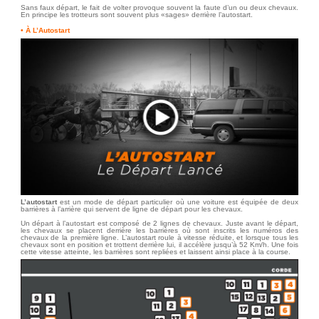
Sans faux départ, le fait de volter provoque souvent la faute d’un ou deux chevaux.
En principe les trotteurs sont souvent plus «sages» derrière l’autostart.
• À L’Autostart
L’autostart
est un mode de départ particulier où une voiture est équipée de deux
barrières à l’arrière qui servent de ligne de départ pour les chevaux.
Un départ à l’autostart est composé de 2 lignes de chevaux. Juste avant le départ,
les chevaux se placent derrière les barrières où sont inscrits les numéros des
chevaux de la première ligne. L’autostart roule à vitesse réduite, et lorsque tous les
chevaux sont en position et trottent derrière lui, il accélère jusqu’à 52 Km/h. Une fois
cette vitesse atteinte, les barrières sont repliées et laissent ainsi place à la course.