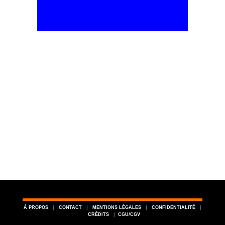
|
|
|
|
À
PROPOS
CONTACT
MENTIONS LÉGALES
CONFIDENTIALITÉ
|
CRÉDITS
CGU/CGV