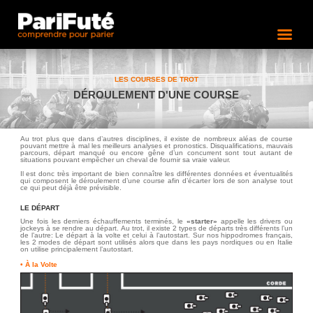
LES COURSES DE TROT
DÉROULEMENT D'UNE COURSE
Au trot plus que dans d’autres disciplines, il existe de nombreux aléas de course
pouvant mettre à mal les meilleurs analyses et pronostics. Disqualifications, mauvais
parcours, départ manqué ou encore gêne d’un concurrent sont tout autant de
situations pouvant empêcher un cheval de fournir sa vraie valeur.
Il est donc très important de bien connaître les différentes données et éventualités
qui composent le déroulement d’une course afin d’écarter lors de son analyse tout
ce qui peut déjà être prévisible.
LE DÉPART
Une fois les derniers échauffements terminés, le
«starter»
appelle les drivers ou
jockeys à se rendre au départ. Au trot, il existe 2 types de départs très différents l’un
de l’autre: Le départ à la volte et celui à l’autostart. Sur nos hippodromes français,
les 2 modes de départ sont utilisés alors que dans les pays nordiques ou en Italie
on utilise principalement l’autostart.
• À la Volte