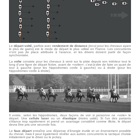
Le
départ volté,
parfois avec
rendement de distance
(recul pour les chevaux ayant
le plus de gains) est le mode de départ le plus utilisé en France. Les concurrents
n’ont pas de place attribuée à l’avance, et les drivers doivent partir de façon
synchronisée.
La
volte
consiste pour les chevaux à venir sur la piste depuis son intérieur tout le
long d’une ligne de départ fictive, avant de «volter», c’est-à-dire de faire un quart de
tour à gauche (pour les hippodromes corde à gauche) ou à droite (pour les
hippodromes corde à droite).
Il existe, selon les hippodromes, deux façons de voir si personne ne «vole» le
départ. Une
cellule laser
ou un
élastique
(moins usité). Si l’un des partants
s’élance trop rapidement et prend un avantage considéré comme illicite, le départ
devra être pris une seconde fois.
Le
faux départ
entraîne une dépense d’énergie inutile et un
énervement possible
du cheval
, mais il peut également révéler
aux autres concurrents
la tactique choisie
initialement par le driver ou le jockey.