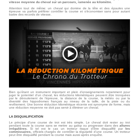
vitesse moyenne du cheval sur un parcours, ramenée au kilomètre.
Attention tout de même: un cheval qui domine de la tête et des épaules une
épreuve va parfois préférer contrôler la course et s’économiser sans pour autant
battre des records de vitesse.
Bien qu’étant un instrument important et plein d’enseignements notamment pour
juger le potentiel d’un cheval, les réductions kilométriques peuvent être tronquées
par le déroulement de l’épreuve, la distance de la course, la météo ou par la
diversité des hippodromes français au niveau de la taille, de la piste ou du
revêtement. Une bonne réduction kilométrique récente est synonyme de forme, mais
une réduction moyenne ne doit pas servir à éliminer un cheval.
LA DISQUALIFICATION
Le principe d’une course de trot est très simple. Le cheval doit rester au trot
pendant toute la course sans se mettre au galop ou progresser dans des
allures
irrégulières.
Si tel est le cas un trotteur risque d’être disqualifié par
les
commissaires,
officiels chargés de contrôler la régularité d’une course. Un trotteur
peut être disqualifié pendant la course mais aussi après enquête.