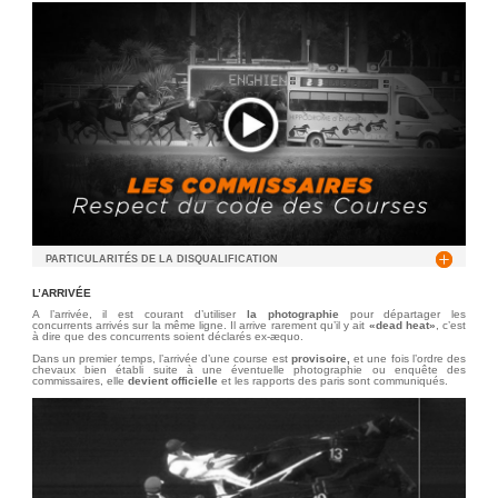
PARTICULARITÉS DE LA DISQUALIFICATION
L’ARRIVÉE
A l’arrivée, il est courant d’utiliser
la photographie
pour départager les
concurrents arrivés sur la même ligne. Il arrive rarement qu’il y ait
«dead heat»
, c’est
à dire que des concurrents soient déclarés ex-æquo.
Dans un premier temps, l’arrivée d’une course est
provisoire,
et une fois l’ordre des
chevaux bien établi suite à une éventuelle photographie ou enquête des
commissaires, elle
devient officielle
et les rapports des paris sont communiqués.