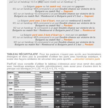
pari sur un handicap +0,5 et
(M2)
l’autre moitié sur un handicap +1.
La Bulgarie
gagne
ou fait
match nul,
mon pari est
gagnant
M1 sur un handicap
+0,5
correspond à un pari
Double chance sur victoire de la
Bulgarie ou match Nul
→
Gagnant
M2 sur un handicap
+1
correspond à un pari
Double chance sur victoire de la
Bulgarie ou match Nul
/
Remboursé si Bulgarie perd d’1 but
→
Gagnant
La Bulgarie
perd avec 1 but d’écart,
mon pari est
remboursé à moitié
M1 sur un handicap
+0,5
correspond à un pari
Double chance sur victoire de la
Bulgarie ou match Nul
→
Perdant
M2 sur un handicap
+1
correspond à un
pari Double chance sur victoire de la
Bulgarie ou match Nul
/
Remboursé si Bulgarie perd d’1 but
→
Remboursé
La Bulgarie
perd avec 2 buts d’écart ou +,
mon pari est
perdant
M1 sur un handicap
+0,5
correspond à un pari
Double chance sur victoire de la
Bulgarie ou match Nul
→
Perdant
M2 sur un handicap
+1
correspond à un pari
Double chance sur victoire de la
Bulgarie ou match Nul
/
Remboursé si Bulgarie perd d’1 but
→
Perdant
TABLEAU RÉCAPITULATIF.
Pour les parieurs n’ayant pas accès aux bookmakers
étrangers et donc pas la possibilité d’utiliser les paris avec handicap asiatique, il
existe des façons similaires de sécuriser des paris sportifs.
→sécuriser certains paris
PariFuté vous conseille d’utiliser le tableau ci-dessous pour vous servir des paris
avec handicap asiatique étudiés précédemment mais aussi pour d’autres dont le
principe est identique (+/-1,25, +/-1,5,+/-1,75, +/-2).